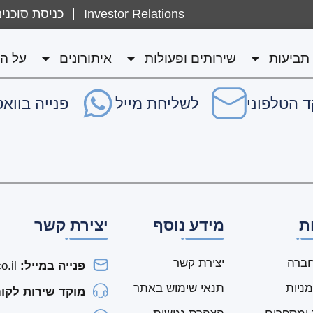
Investor Relations
כניסת סוכני
ט, עו"ד
תביעות
שירותים ופעולות
איתורונים
על ה
 הטלפוני
לשליחת מייל
פנייה בווא
ת
מידע נוסף
יצירת קשר
ברה
יצירת קשר
פנייה במייל:
service@nkr.co.il
מניות
תנאי שימוש באתר
מוקד שירות לקוח