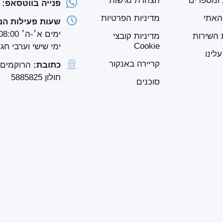
 ומספרים
הצהרת נגישות
פנייה בווטסאפ:
54-2779958
האתי
מדיניות הפרטיות
שעות פעילות המ
ימים א׳-ה׳ 08:00–17:00
השירות
מדיניות קובצי
Cookie
ימי שישי וערבי חג 08:00–12:00
לינו
קריירה באנקור
כתובת:
חולון 5885825
סוכנים